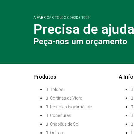
A FABRICAR TOLDOS DESDE 1992
Precisa de ajud
Peça-nos um orçamento
Produtos
A Info
Toldos
Cortinas de Vidro
Pérgolas bioclimáticas
Coberturas
Chapéus de Sol
Outros