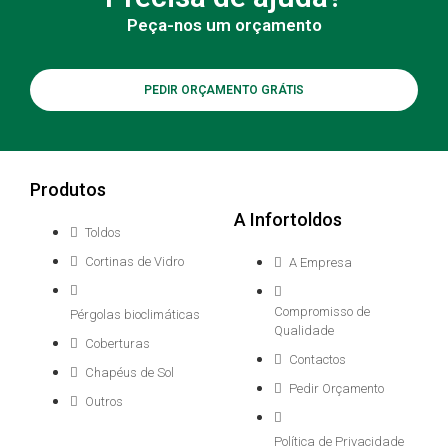
Peça-nos um orçamento
PEDIR ORÇAMENTO GRÁTIS
Produtos
A Infortoldos
Toldos
Cortinas de Vidro
A Empresa
Compromisso de
Pérgolas bioclimáticas
Qualidade
Coberturas
Contactos
Chapéus de Sol
Pedir Orçamento
Outros
Política de Privacidade