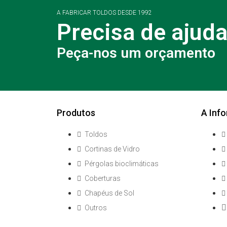
A FABRICAR TOLDOS DESDE 1992
Precisa de ajud
Peça-nos um orçamento
Produtos
A Info
Toldos
Cortinas de Vidro
Pérgolas bioclimáticas
Coberturas
Chapéus de Sol
Outros