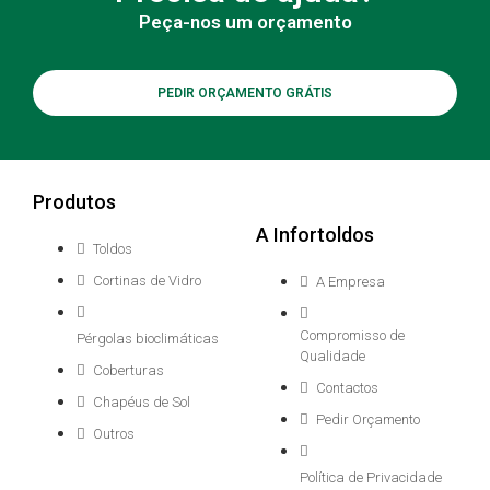
Peça-nos um orçamento
PEDIR ORÇAMENTO GRÁTIS
Produtos
A Infortoldos
Toldos
Cortinas de Vidro
A Empresa
Compromisso de
Pérgolas bioclimáticas
Qualidade
Coberturas
Contactos
Chapéus de Sol
Pedir Orçamento
Outros
Política de Privacidade