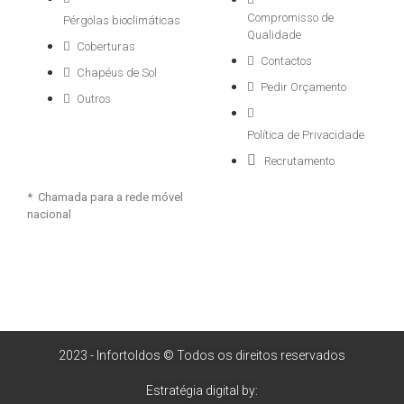
Compromisso de
Pérgolas bioclimáticas
Qualidade
Coberturas
Contactos
Chapéus de Sol
Pedir Orçamento
Outros
Política de Privacidade
Recrutamento
* Chamada para a rede móvel
nacional
2023 - Infortoldos © Todos os direitos reservados
Estratégia digital by: