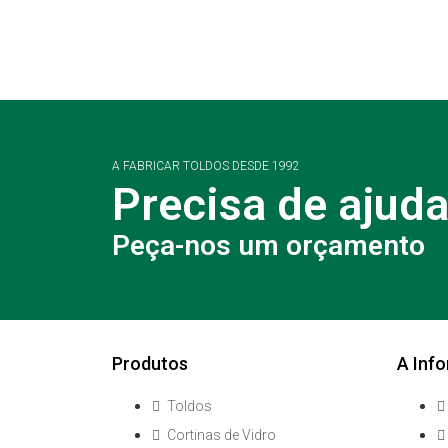
A FABRICAR TOLDOS DESDE 1992
Precisa de ajud
Peça-nos um orçamento
Produtos
A Info
Toldos
Cortinas de Vidro