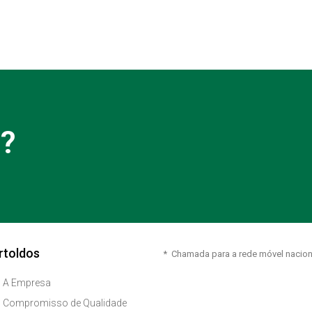
a?
rtoldos
* Chamada para a rede móvel nacion
A Empresa
Compromisso de Qualidade