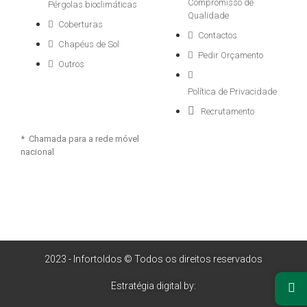
Compromisso de
Pérgolas bioclimáticas
Qualidade
Coberturas
Contactos
Chapéus de Sol
Pedir Orçamento
Outros
Política de Privacidade
Recrutamento
* Chamada para a rede móvel
nacional
2023 - Infortoldos © Todos os direitos reservados
Estratégia digital by: